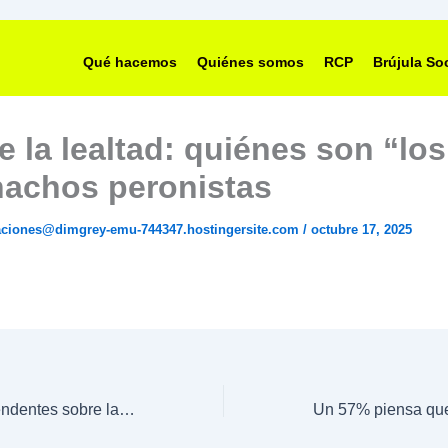
Qué hacemos
Quiénes somos
RCP
Brújula Soc
e la lealtad: quiénes son “los
achos peronistas
gaciones@dimgrey-emu-744347.hostingersite.com
/
octubre 17, 2025
Resultados sorprendentes sobre la interna peronista