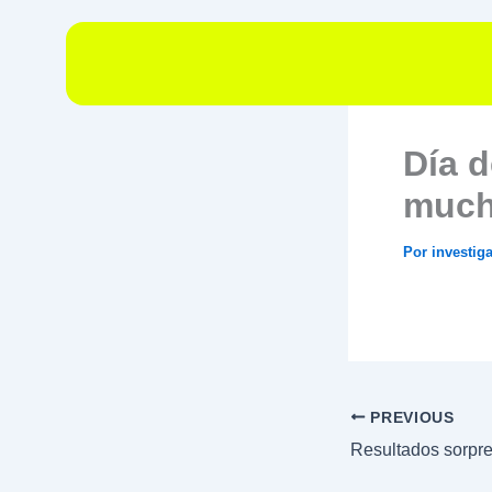
Ir
al
contenido
Día d
much
Por
investi
PREVIOUS