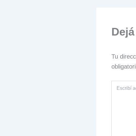
Dejá
Tu direcc
obligato
Escribí
acá...