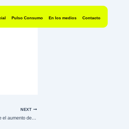
ial
Pulso Consumo
En los medios
Contacto
NEXT
Un 57% piensa que el aumento de la pobreza genera inestabilidad