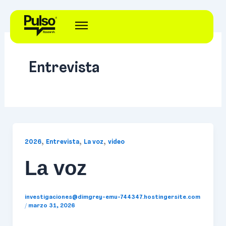
Ir
al
contenido
Entrevista
,
,
,
2026
Entrevista
La voz
video
La voz
investigaciones@dimgrey-emu-744347.hostingersite.com
/
marzo 31, 2026