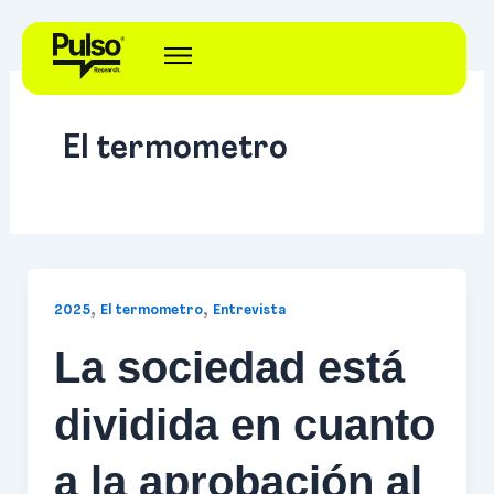
Ir
al
contenido
El termometro
,
,
2025
El termometro
Entrevista
La sociedad está
dividida en cuanto
a la aprobación al