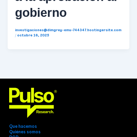
gobierno
investigaciones@dimgrey-emu-744347.hostingersite.com
/
octubre 16, 2025
Que hacemos
Quiénes somos